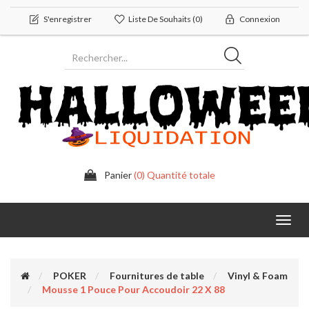
S'enregistrer
Liste De Souhaits
(0)
Connexion
Panier
(0) Quantité totale
Toggl
navig
POKER
Fournitures de table
Vinyl & Foam
Mousse 1 Pouce Pour Accoudoir 22 X 88